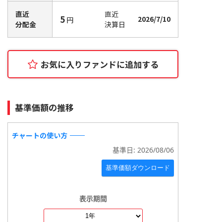
直近
直近
5
2026/7/10
円
分配金
決算日
お気に入りファンドに追加
する
基準価額の推移
チャートの使い方