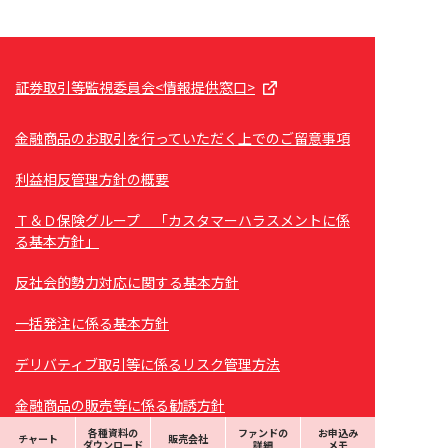
証券取引等監視委員会<情報提供窓口>
金融商品のお取引を行っていただく上でのご留意事項
利益相反管理方針の概要
Ｔ＆Ｄ保険グループ 「カスタマーハラスメントに係
る基本方針」
反社会的勢力対応に関する基本方針
一括発注に係る基本方針
デリバティブ取引等に係るリスク管理方法
金融商品の販売等に係る勧誘方針
各種資料の
ファンドの
お申込み
チャート
販売会社
苦情処理措置および紛争解決措置について
ダウンロード
詳細
メモ