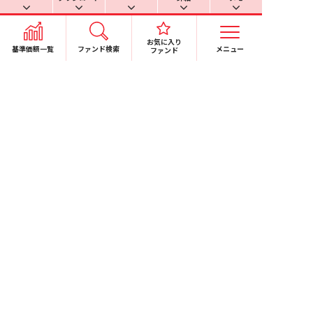
基準価額の計算過誤等が一定の基準値を超える場合に
おける対応方針（マテリアリティポリシー）
お気に入り
基準価額一覧
ファンド検索
メニュー
ファンド
信用リスク集中回避のための対応実施
日本投資顧問業協会と投資信託協会の合併に関するお
しらせ
電子公告
個人情報保護方針
特定個人情報保護方針
RSSについて
このサイトについて
ソーシャルメディア利用規
約
お問い合わせ