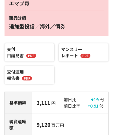
エマブ毎
商品分類
追加型投信／海外／債券
交付
マンスリー
目論見書
レポート
交付運用
報告書
前日比
+19
円
2,111
基準価額
円
前日比率
+0.91
%
純資産総
9,120
百万円
額