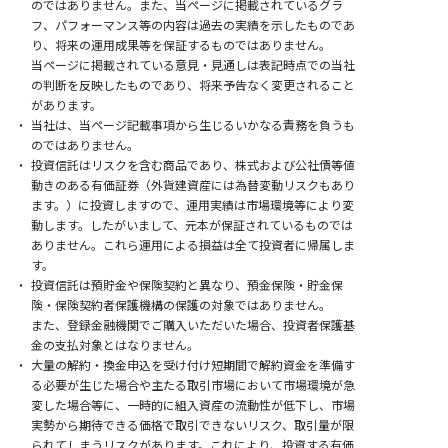
のではありません。
また、当ページに掲載されているグラ
フ、パフォーマンス等の内容は過去の実績を示したものであ
り、将来の運用成果等を保証するものではありません。
当ページに掲載されている意見・見通しは表記時点での当社
の判断を反映したものであり、将来予告なく変更されること
があります。
当社は、当ページ記載事項から生じるいかなる責務を負うも
のではありません。
投資信託はリスクを含む商品であり、株式および公社債等値
動きのある有価証券（外貨建資産には為替変動リスクもあり
ます。）に投資しますので、運用実績は市場環境等により変
動します。
したがいまして、元本が保証されているものでは
ありません。
これら運用による損益は全て投資者に帰属しま
す。
投資信託は預貯金や保険契約と異なり、預金保険・貯金保
険・保険契約者保護機構の保護の対象ではありません。
また、登録金融機関でご購入いただいた場合、投資者保護基
金の支払対象とはなりません。
大量の解約・換金申込を受け付け短期間で解約資金を準備す
る必要が生じた場合や主たる取引市場において市場環境が急
変した場合等に、一時的に組入資産の流動性が低下し、
市場
実勢から期待できる価格で取引できないリスク、取引量が限
られてしまうリスクがあります。これにより、投資する有価