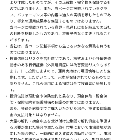
より作成したものですが、その正確性・完全性を保証するも
のではありません。
また、当ページに掲載されているグラ
フ、パフォーマンス等の内容は過去の実績を示したものであ
り、将来の運用成果等を保証するものではありません。
当ページに掲載されている意見・見通しは表記時点での当社
の判断を反映したものであり、将来予告なく変更されること
があります。
当社は、当ページ記載事項から生じるいかなる責務を負うも
のではありません。
投資信託はリスクを含む商品であり、株式および公社債等値
動きのある有価証券（外貨建資産には為替変動リスクもあり
ます。）に投資しますので、運用実績は市場環境等により変
動します。
したがいまして、元本が保証されているものでは
ありません。
これら運用による損益は全て投資者に帰属しま
す。
投資信託は預貯金や保険契約と異なり、預金保険・貯金保
険・保険契約者保護機構の保護の対象ではありません。
また、登録金融機関でご購入いただいた場合、投資者保護基
金の支払対象とはなりません。
大量の解約・換金申込を受け付け短期間で解約資金を準備す
る必要が生じた場合や主たる取引市場において市場環境が急
変した場合等に、一時的に組入資産の流動性が低下し、
市場
実勢から期待できる価格で取引できないリスク、取引量が限