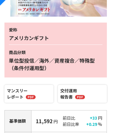
愛称
アメリカンギフト
商品分類
単位型投信／海外／資産複合／特殊型
（条件付運用型）
マンスリー
交付運用
レポート
報告書
前日比
+33
円
11,592
基準価額
円
前日比率
+0.29
%