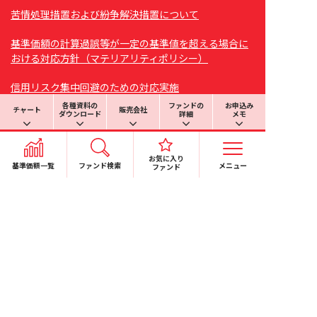
苦情処理措置および紛争解決措置について
基準価額の計算過誤等が一定の基準値を超える場合に
おける対応方針（マテリアリティポリシー）
信用リスク集中回避のための対応実施
各種資料の
ファンドの
お申込み
チャート
販売会社
ダウンロード
詳細
メモ
日本投資顧問業協会と投資信託協会の合併に関するお
しらせ
お気に入り
基準価額一覧
ファンド検索
メニュー
ファンド
電子公告
個人情報保護方針
特定個人情報保護方針
RSSについて
このサイトについて
ソーシャルメディア利用規
約
お問い合わせ