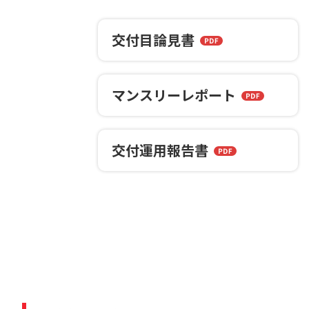
交付
目論見書
マンスリー
レポート
交付運用
報告書