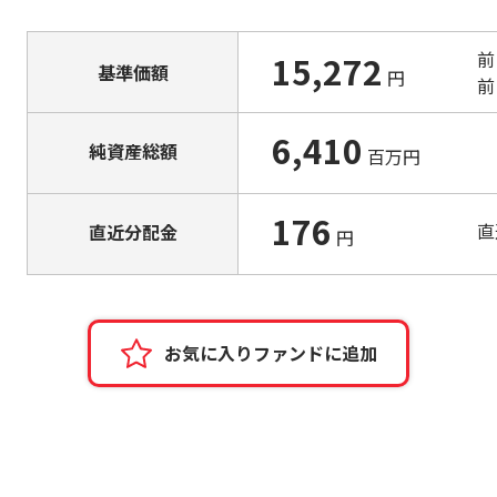
前
15,272
基準価額
円
前
6,410
純資産総額
百万円
176
直
直近
分配金
円
お気に入りファンドに追加