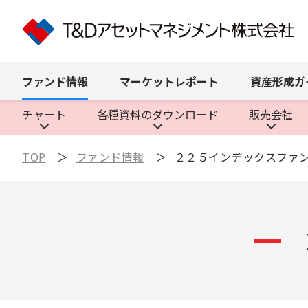
ファンド
情報
マーケット
レポート
資産形成
ガ
チャート
各種資料の
ダウンロード
販売会社
TOP
ファンド情報
２２５インデックスファ