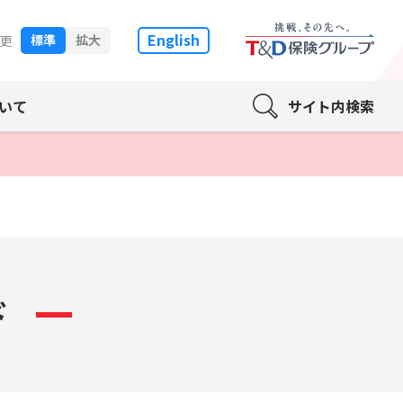
English
標準
拡大
更
いて
サイト内検索
ド