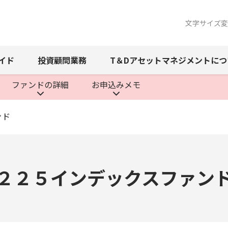
文字サイズ変
イド
投資顧問
業務
T＆Dアセットマネジメント
につ
ファンドの
詳細
お申込み
メモ
ンド
２２５インデックスファン