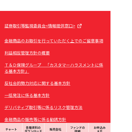
証券取引等監視委員会<情報提供窓口>
金融商品のお取引を行っていただく上でのご留意事項
利益相反管理方針の概要
Ｔ＆Ｄ保険グループ 「カスタマーハラスメントに係
る基本方針」
反社会的勢力対応に関する基本方針
一括発注に係る基本方針
デリバティブ取引等に係るリスク管理方法
金融商品の販売等に係る勧誘方針
各種資料の
ファンドの
お申込み
チャート
販売会社
苦情処理措置および紛争解決措置について
ダウンロード
詳細
メモ