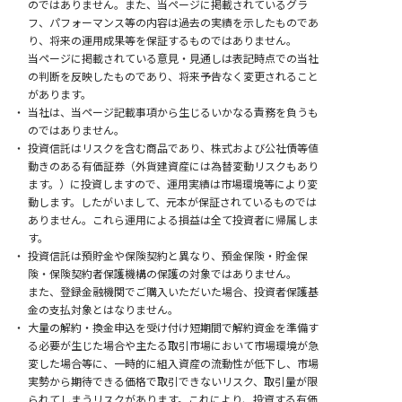
のではありません。
また、当ページに掲載されているグラ
フ、パフォーマンス等の内容は過去の実績を示したものであ
り、将来の運用成果等を保証するものではありません。
当ページに掲載されている意見・見通しは表記時点での当社
の判断を反映したものであり、将来予告なく変更されること
があります。
当社は、当ページ記載事項から生じるいかなる責務を負うも
のではありません。
投資信託はリスクを含む商品であり、株式および公社債等値
動きのある有価証券（外貨建資産には為替変動リスクもあり
ます。）に投資しますので、運用実績は市場環境等により変
動します。
したがいまして、元本が保証されているものでは
ありません。
これら運用による損益は全て投資者に帰属しま
す。
投資信託は預貯金や保険契約と異なり、預金保険・貯金保
険・保険契約者保護機構の保護の対象ではありません。
また、登録金融機関でご購入いただいた場合、投資者保護基
金の支払対象とはなりません。
大量の解約・換金申込を受け付け短期間で解約資金を準備す
る必要が生じた場合や主たる取引市場において市場環境が急
変した場合等に、一時的に組入資産の流動性が低下し、
市場
実勢から期待できる価格で取引できないリスク、取引量が限
られてしまうリスクがあります。これにより、投資する有価