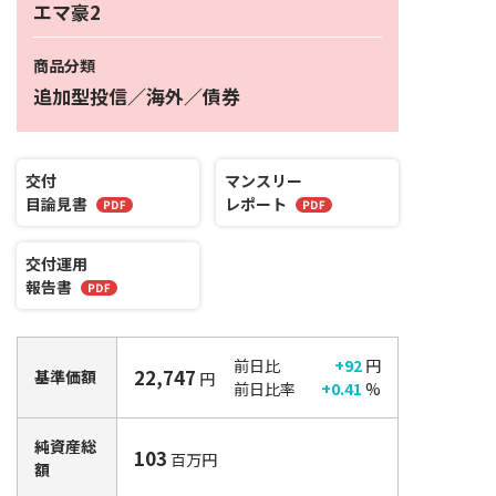
エマ豪2
商品分類
追加型投信／海外／債券
交付
マンスリー
目論見書
レポート
交付運用
報告書
前日比
+92
円
22,747
基準価額
円
前日比率
+0.41
%
純資産総
103
百万円
額