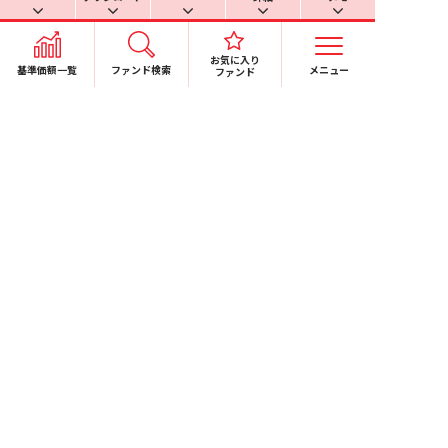
基準価額の計算過誤等が一定の基準値を超える場合に
おける対応方針（マテリアリティポリシー）
お気に入り
基準価額一覧
ファンド検索
メニュー
ファンド
信用リスク集中回避のための対応実施
日本投資顧問業協会と投資信託協会の合併に関するお
しらせ
電子公告
個人情報保護方針
特定個人情報保護方針
RSSについて
このサイトについて
ソーシャルメディア利用規
約
お問い合わせ