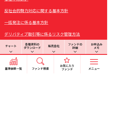
反社会的勢力対応に関する基本方針
一括発注に係る基本方針
デリバティブ取引等に係るリスク管理方法
各種資料の
ファンドの
お申込み
金融商品の販売等に係る勧誘方針
チャート
販売会社
ダウンロード
詳細
メモ
苦情処理措置および紛争解決措置について
お気に入り
基準価額一覧
ファンド検索
メニュー
基準価額の計算過誤等が一定の基準値を超える場合に
ファンド
おける対応方針（マテリアリティポリシー）
信用リスク集中回避のための対応実施
日本投資顧問業協会と投資信託協会の合併に関するお
しらせ