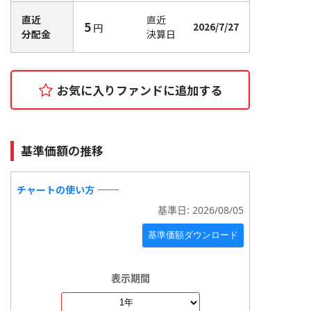
直近
直近
5
2026/7/27
円
分配金
決算日
お気に入りファンドに追加
する
基準価額の推移
チャートの使い方