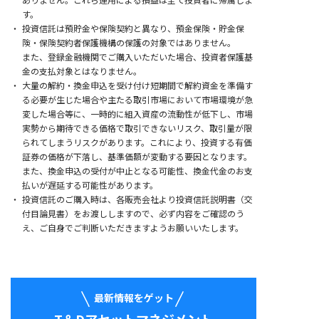
す。
投資信託は預貯金や保険契約と異なり、預金保険・貯金保
険・保険契約者保護機構の保護の対象ではありません。
また、登録金融機関でご購入いただいた場合、投資者保護基
金の支払対象とはなりません。
大量の解約・換金申込を受け付け短期間で解約資金を準備す
る必要が生じた場合や主たる取引市場において市場環境が急
変した場合等に、一時的に組入資産の流動性が低下し、
市場
実勢から期待できる価格で取引できないリスク、取引量が限
られてしまうリスクがあります。これにより、投資する有価
証券の価格が下落し、基準価額が変動する要因となります。
また、換金申込の受付が中止となる可能性、換金代金のお支
払いが遅延する可能性があります。
投資信託のご購入時は、各販売会社より投資信託説明書（交
付目論見書）をお渡ししますので、必ず内容をご確認のう
え、ご自身でご判断いただきますようお願いいたします。
最新情報をゲット