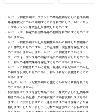
当ページ掲載事項は、ファンドの商品概要ならびに基準価額
等運用状況について周知することを目的として、T&Dアセッ
トマネジメント株式会社が作成したものです。
当ページは、特定の金融商品等の勧誘を目的とするものでは
ありません。
当ページ掲載事項は当社が信頼性が高いと判断した情報等に
より作成したものですが、その正確性・完全性を保証するも
のではありません。
また、当ページに掲載されているグラ
フ、パフォーマンス等の内容は過去の実績を示したものであ
り、将来の運用成果等を保証するものではありません。
当ページに掲載されている意見・見通しは表記時点での当社
の判断を反映したものであり、将来予告なく変更されること
があります。
当社は、当ページ記載事項から生じるいかなる責務を負うも
のではありません。
投資信託はリスクを含む商品であり、株式および公社債等値
動きのある有価証券（外貨建資産には為替変動リスクもあり
ます。）に投資しますので、運用実績は市場環境等により変
動します。
したがいまして、元本が保証されているものでは
ありません。
これら運用による損益は全て投資者に帰属しま