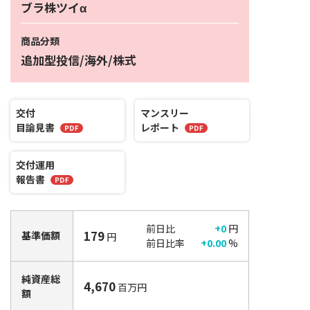
ブラ株ツイα
商品分類
追加型投信/海外/株式
交付
マンスリー
目論見書
レポート
交付運用
報告書
前日比
+0
円
179
基準価額
円
前日比率
+0.00
%
純資産総
4,670
百万円
額