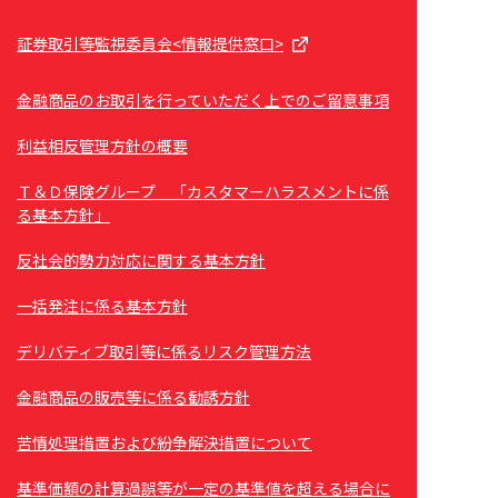
証券取引等監視委員会<情報提供窓口>
金融商品のお取引を行っていただく上でのご留意事項
利益相反管理方針の概要
Ｔ＆Ｄ保険グループ 「カスタマーハラスメントに係
る基本方針」
反社会的勢力対応に関する基本方針
一括発注に係る基本方針
デリバティブ取引等に係るリスク管理方法
金融商品の販売等に係る勧誘方針
苦情処理措置および紛争解決措置について
基準価額の計算過誤等が一定の基準値を超える場合に