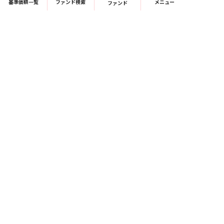
基準価額一覧
ファンド検索
メニュー
ファンド
商号：Ｔ＆Ｄアセットマネジメント株式会社
金融商品取引業者 関東財務局長（金商）第357号
加入協会：一般社団法人 資産運用業協会
COPYRIGHT © T&D ASSET MANAGEMENT CO., LTD. All Rights Reserved.